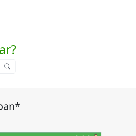
ar?
nban*