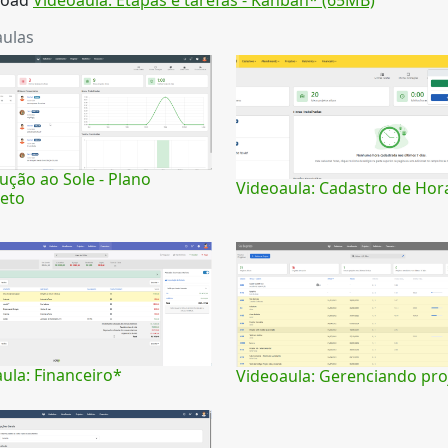
oad
Videoaula: Etapas e tarefas - Kanban* (65MB)
aulas
ução ao Sole - Plano
Videoaula: Cadastro de Hor
eto
ula: Financeiro*
Videoaula: Gerenciando pro