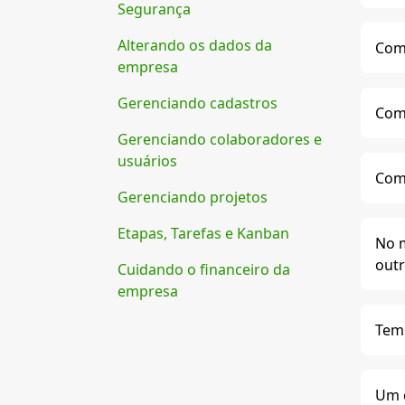
Segurança
Alterando os dados da
Como
empresa
Gerenciando cadastros
Como
Gerenciando colaboradores e
usuários
Como
Gerenciando projetos
Etapas, Tarefas e Kanban
No m
out
Cuidando o financeiro da
empresa
Tem 
Um c